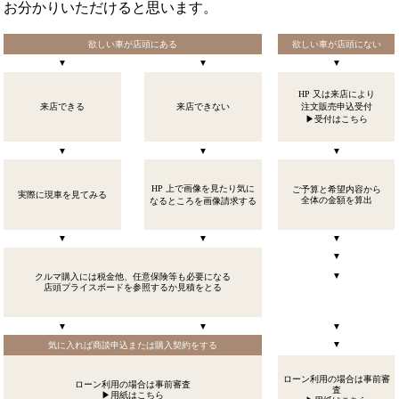
お分かりいただけると思います。
欲しい車が店頭にある
欲しい車が店頭にない
▼
▼
▼
HP 又は来店により
来店できる
来店できない
注文販売申込受付
▶受付はこちら
▼
▼
▼
HP 上で画像を見たり気に
ご予算と希望内容から
実際に現車を見てみる
全体の金額を算出
なるところを画像請求する
▼
▼
▼
▼
▼
クルマ購入には税金他、任意保険等も必要になる
店頭プライスボードを参照するか見積をとる
▼
▼
▼
▼
気に入れば商談申込または購入契約をする
ローン利用の場合は事前審
ローン利用の場合は事前審査
査
▶用紙はこちら