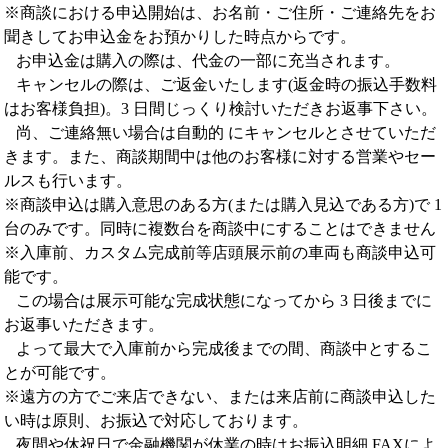
※商談における申込開始は、お名前・ご住所・ご連絡先をお
聞きしてお申込金をお預かりした時点からです。
お申込金は購入の際は、代金の一部に充当されます。
キャンセルの際は、ご返金いたします(返金時の振込手数料
はお客様負担)。3 日間じっくり検討いただきお返事下さい。
尚、ご連絡無い場合は自動的 にキャンセルとさせていただ
きます。また、商談期間中は他のお客様に対する営業やセー
ルスも行います。
※商談申込は購入意思のある方(または購入見込である方)で 1
台のみです。同時に複数台を商談中にすることはできません
※入庫前、カスタム完成前等店頭展示前の車両も商談申込可
能です。
この場合は展示可能な完成状態になってから 3 日後までに
お返事いただきます。
よって最大で入庫前から完成後までの間、商談中とするこ
とが可能です。
※遠方の方でご来店できない、または来店前に商談申込した
い時は原則、お振込で対応しております。
夜間や休祝日で金融機関が休業の時はお振込明細 FAXによ