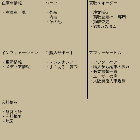
在庫車情報
パーツ
買取＆オーダー
・
在庫車一覧
・
外装
・
注文販売
・
内装
・
買取査定(Y30専用)
・
その他
・
買取査定
・
Y30カスタム
インフォメーション
ご購入サポート
アフターサービス
・
更新情報
・
メンテナンス
・
アフターケア
・
メディア情報
・
よくあるご質問
・
購入から納車の流れ
・
必要書類一覧
・
ユーザーの声
・
大阪府流入車規制
会社情報
・
経営方針
・
会社概要
・
地図