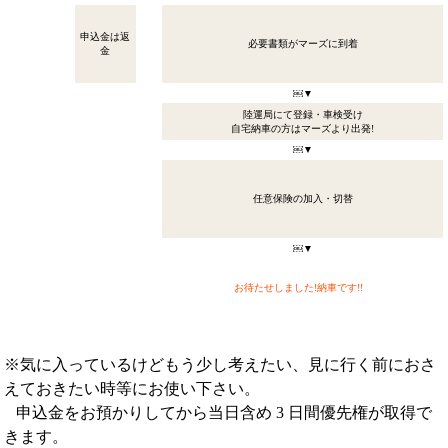
申込金は返
必要書類がマーズに到着
金
￼▼
陸運局にて登録・車検受け
自宅納車の方はマーズより出発!
￼▼
任意保険の加入・切替
￼▼
お待たせしました!納車です!!
※気に入っているけどもう少し考えたい、見に行く前におさ
えておきたい時等にお使い下さい。
申込金をお預かりしてから当日含め 3 日間優先権が取得で
きます。