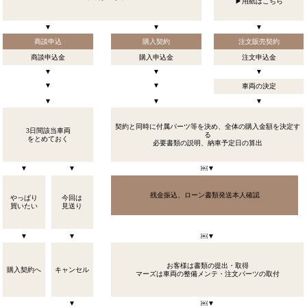
▶用紙はこちら
▼
▼
▼
商談申込
購入契約
注文販売契約
商談申込金
購入申込金
注文申込金
▼
▼
▼
▼
▼
車両の決定
▼
▼
▼
契約と同時に付属パーツ等を決め、全体の購入金額を決定す
3日間該当車両
る
をとめておく
必要書類の説明、納車予定日の算出
▼
▼
￼▼
残金振込、ローン書類発送本人確認
やっぱり
今回は
買いたい
見送り
▼
▼
￼▼
お客様は書類の提出・取得
購入契約へ
キャンセル
マーズは車両の整備メンテ・注文パーツの取付
▼
￼▼