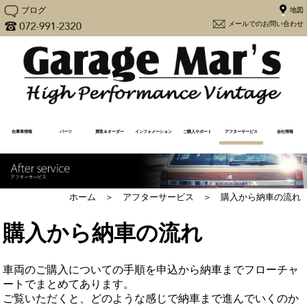
ブログ
メー
在庫車情報
パーツ
買取＆オーダー
インフォメーション
ご購入サポート
アフターサービス
会社情報
在庫車一覧
売却済み一覧
注文販売
買取査定（Y30専用）
買取査定
Y30カスタム
更新情報
メディア情報
メンテナンス
よくあるご質問
アフターケア
購入から納車の流れ
必要書類一覧
ユーザーの声
大阪府流入車規制
経営方針
会社概要
地図
ホーム ＞ アフターサービス ＞ 購入から納車の流れ
購入から納車の流れ
車両のご購入についての手順を申込から納車までフローチャ
ートでまとめてあります。
ご覧いただくと、どのような感じで納車まで進んでいくのか