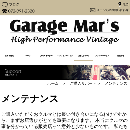
ブログ
メー
在庫車情報
パーツ
買取＆オーダー
インフォメーション
ご購入サポート
アフターサービス
会社情報
在庫車一覧
売却済み一覧
注文販売
買取査定（Y30専用）
買取査定
Y30カスタム
更新情報
メディア情報
メンテナンス
よくあるご質問
アフターケア
購入から納車の流れ
必要書類一覧
ユーザーの声
大阪府流入車規制
経営方針
会社概要
地図
ホーム ＞ ご購入サポート ＞ メンテナンス
メンテナンス
ご購入いただくおクルマとは長い付き合いになるわけですか
ら、まずお店選びがとても重要になります。 本当にクルマの
事を分かっている販売店って意外と少ないものです。 私たち