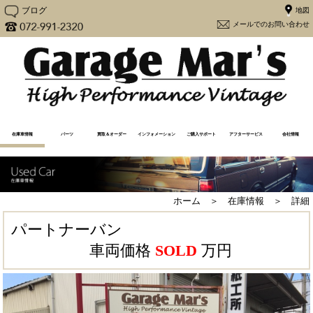
ブログ
メー
在庫車情報
パーツ
買取＆オーダー
インフォメーション
ご購入サポート
アフターサービス
会社情報
在庫車一覧
売却済み一覧
注文販売
買取査定（Y30専用）
買取査定
Y30カスタム
更新情報
メディア情報
メンテナンス
よくあるご質問
アフターケア
購入から納車の流れ
必要書類一覧
ユーザーの声
大阪府流入車規制
経営方針
会社概要
地図
ホーム ＞ 在庫情報 ＞ 詳細
パートナーバン
車両価格
SOLD
万円