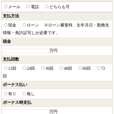
メール
電話
どちらも可
支払方法
現金
ローン
※ローン審査時、生年月日・勤務先
情報・免許証写しが必要です。
頭金
万円
支払回数
12回
24回
36回
48回
60回
72
回
ボーナス払い
有り
無し
ボーナス時支払
万円