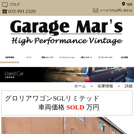
ブログ
メー
在庫車情報
パーツ
買取＆オーダー
インフォメーション
ご購入サポート
アフターサービス
会社情報
在庫車一覧
売却済み一覧
注文販売
買取査定（Y30専用）
買取査定
Y30カスタム
更新情報
メディア情報
メンテナンス
よくあるご質問
アフターケア
購入から納車の流れ
必要書類一覧
ユーザーの声
大阪府流入車規制
経営方針
会社概要
地図
ホーム ＞ 在庫情報 ＞ 詳細
グロリアワゴンSGLリミテッド
車両価格
SOLD
万円