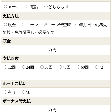
メール
電話
どちらも可
支払方法
現金
ローン
※ローン審査時、生年月日・勤務先
情報・免許証写しが必要です。
頭金
万円
支払回数
12回
24回
36回
48回
60回
72
回
ボーナス払い
有り
無し
ボーナス時支払
万円