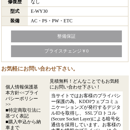
修復歴
なし
型式
E-WY30
装備
AC・PS・PW・ETC
整備保証
プライスチェンジ￥0
お気軽にお問い合わせ下さい。
見積無料！どんなことでもお気軽
個人情報保護基
にお問い合わせ下さい！
本方針<<プライ
当サイトではお客様のプライバシ
バシーポリシー
ー保護の為、KDDIウェブコミュ
>>
ニケーションズが発行するデジタ
■特定商取引法に
ルIDを取得し、 SSLプロトコル
基づく表記
(Secure Socket Layer)による暗号化
■購入申込から納
通信を採用しています。お客様の
車まで