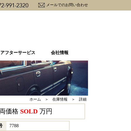
メールでのお問い合わせ
アフターサービス
会社情報
アフターケア
購入から納車の流れ
必要書類一覧
ユーザーの声
大阪府流入車規制
経営方針
会社概要
地図
ホーム ＞ 在庫情報 ＞ 詳細
両価格
SOLD
万円
号
7788