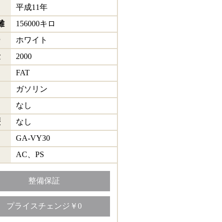
平成11年
離
156000キロ
ー
ホワイト
量
2000
ト
FAT
ガソリン
なし
歴
なし
GA-VY30
AC、PS
整備保証
プライスチェンジ￥0