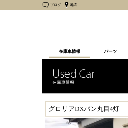
ブログ
地図
在庫車情報
パーツ
在庫車一覧
売却済み一覧
グロリアDXバン丸目4灯