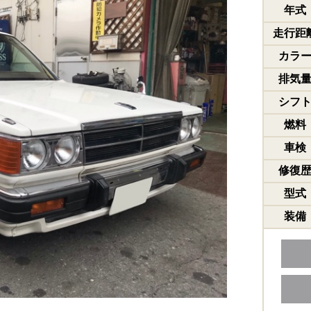
年式
走行距
カラ
排気
シフ
燃料
車検
修復
型式
装備