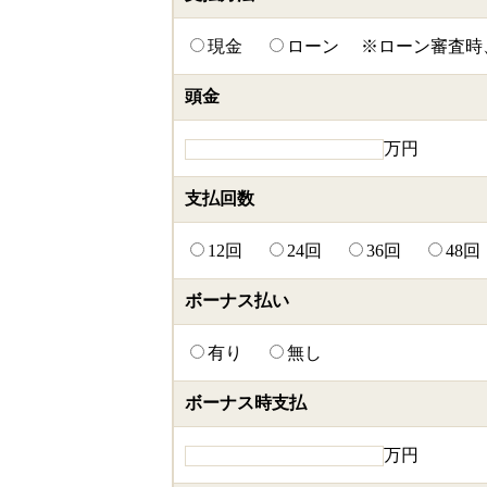
現金
ローン
※ローン審査時、
頭金
万円
支払回数
12回
24回
36回
48回
ボーナス払い
有り
無し
ボーナス時支払
万円