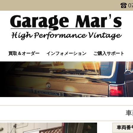
買取＆オーダー
インフォメーション
ご購入サポート
注文販売
買取査定（Y30専用）
買取査定
Y30カスタム
更新情報
メディア情報
メンテナンス
よくあるご質問
車
車両番