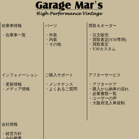
在庫車情報
パーツ
買取＆オーダー
・
在庫車一覧
・
外装
・
注文販売
・
内装
・
買取査定(Y30専用)
・
その他
・
買取査定
・
Y30カスタム
インフォメーション
ご購入サポート
アフターサービス
・
更新情報
・
メンテナンス
・
アフターケア
・
メディア情報
・
よくあるご質問
・
購入から納車の流れ
・
必要書類一覧
・
ユーザーの声
・
大阪府流入車規制
会社情報
・
経営方針
・
会社概要