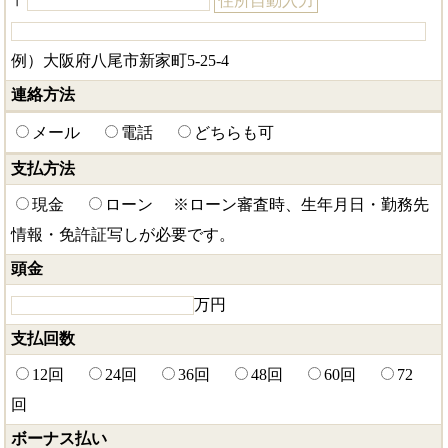
〒
住所自動入力
例）大阪府八尾市新家町5-25-4
連絡方法
メール
電話
どちらも可
支払方法
現金
ローン
※ローン審査時、生年月日・勤務先
情報・免許証写しが必要です。
頭金
万円
支払回数
12回
24回
36回
48回
60回
72
回
ボーナス払い