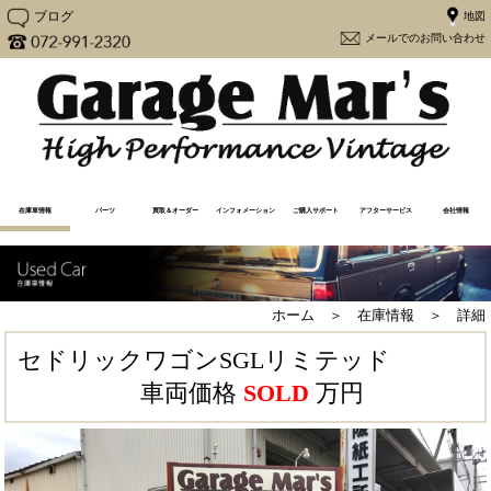
ブログ
メー
在庫車情報
パーツ
買取＆オーダー
インフォメーション
ご購入サポート
アフターサービス
会社情報
在庫車一覧
売却済み一覧
注文販売
買取査定（Y30専用）
買取査定
Y30カスタム
更新情報
メディア情報
メンテナンス
よくあるご質問
アフターケア
購入から納車の流れ
必要書類一覧
ユーザーの声
大阪府流入車規制
経営方針
会社概要
地図
ホーム ＞ 在庫情報 ＞ 詳細
セドリックワゴンSGLリミテッド
車両価格
SOLD
万円