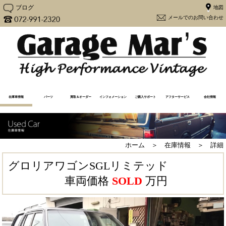
ブログ
メー
在庫車情報
パーツ
買取＆オーダー
インフォメーション
ご購入サポート
アフターサービス
会社情報
在庫車一覧
売却済み一覧
注文販売
買取査定（Y30専用）
買取査定
Y30カスタム
更新情報
メディア情報
メンテナンス
よくあるご質問
アフターケア
購入から納車の流れ
必要書類一覧
ユーザーの声
大阪府流入車規制
経営方針
会社概要
地図
ホーム ＞ 在庫情報 ＞ 詳細
グロリアワゴンSGLリミテッド
車両価格
SOLD
万円