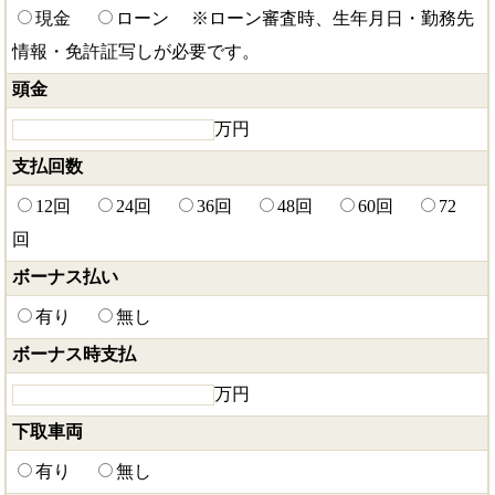
現金
ローン
※ローン審査時、生年月日・勤務先
情報・免許証写しが必要です。
頭金
万円
支払回数
12回
24回
36回
48回
60回
72
回
ボーナス払い
有り
無し
ボーナス時支払
万円
下取車両
有り
無し