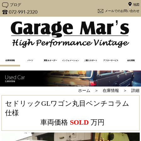
ブログ
メー
在庫車情報
パーツ
買取＆オーダー
インフォメーション
ご購入サポート
アフターサービス
会社情報
在庫車一覧
売却済み一覧
注文販売
買取査定（Y30専用）
買取査定
Y30カスタム
更新情報
メディア情報
メンテナンス
よくあるご質問
アフターケア
購入から納車の流れ
必要書類一覧
ユーザーの声
大阪府流入車規制
経営方針
会社概要
地図
ホーム ＞ 在庫情報 ＞ 詳細
セドリックGLワゴン丸目ベンチコラム
仕様
車両価格
SOLD
万円