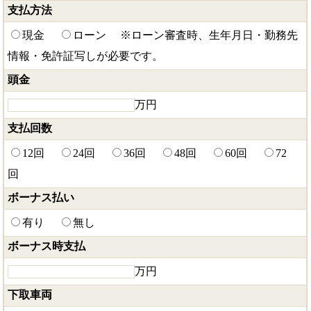
支払方法
現金
ローン
※ローン審査時、生年月日・勤務先
情報・免許証写しが必要です。
頭金
万円
支払回数
12回
24回
36回
48回
60回
72
回
ボーナス払い
有り
無し
ボーナス時支払
万円
下取車両