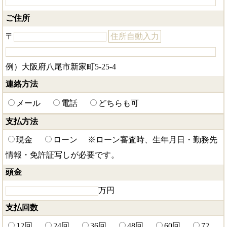
ご住所
〒
住所自動入力
例）大阪府八尾市新家町5-25-4
連絡方法
メール
電話
どちらも可
支払方法
現金
ローン
※ローン審査時、生年月日・勤務先
情報・免許証写しが必要です。
頭金
万円
支払回数
12回
24回
36回
48回
60回
72