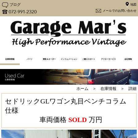
ブログ
メー
在庫車情報
パーツ
買取＆オーダー
インフォメーション
ご購入サポート
アフターサービス
会社情報
在庫車一覧
売却済み一覧
注文販売
買取査定（Y30専用）
買取査定
Y30カスタム
更新情報
メディア情報
メンテナンス
よくあるご質問
アフターケア
購入から納車の流れ
必要書類一覧
ユーザーの声
大阪府流入車規制
経営方針
会社概要
地図
ホーム ＞ 在庫情報 ＞ 詳細
セドリックGLワゴン丸目ベンチコラム
仕様
車両価格
SOLD
万円