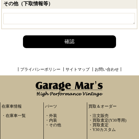
その他（下取情報等）
確認
┃
プライバシーポリシー
┃
サイトマップ
┃
お問い合わせ
┃
在庫車情報
パーツ
買取＆オーダー
・
在庫車一覧
・
外装
・
注文販売
・
内装
・
買取査定(Y30専用)
・
その他
・
買取査定
・
Y30カスタム