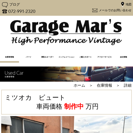
ブログ
メー
在庫車情報
パーツ
買取＆オーダー
インフォメーション
ご購入サポート
アフターサービス
会社情報
在庫車一覧
売却済み一覧
注文販売
買取査定（Y30専用）
買取査定
Y30カスタム
更新情報
メディア情報
メンテナンス
よくあるご質問
アフターケア
購入から納車の流れ
必要書類一覧
ユーザーの声
大阪府流入車規制
経営方針
会社概要
地図
ホーム ＞ 在庫情報 ＞ 詳細
ミツオカ ビュート
車両価格
制作中
万円