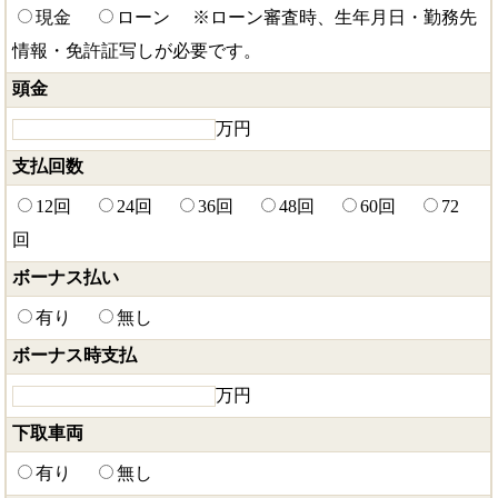
現金
ローン
※ローン審査時、生年月日・勤務先
情報・免許証写しが必要です。
頭金
万円
支払回数
12回
24回
36回
48回
60回
72
回
ボーナス払い
有り
無し
ボーナス時支払
万円
下取車両
有り
無し