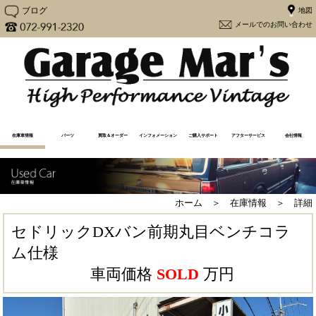
ブログ
メー
在庫車情報
パーツ
買取＆オーダー
インフォメーション
ご購入サポート
アフターサービス
会社情報
在庫車一覧
売却済み一覧
注文販売
買取査定（Y30専用）
買取査定
Y30カスタム
更新情報
メディア情報
メンテナンス
よくあるご質問
アフターケア
購入から納車の流れ
必要書類一覧
ユーザーの声
大阪府流入車規制
経営方針
会社概要
地図
ホーム ＞ 在庫情報 ＞ 詳細
セドリックDXバン前期丸目ベンチコラ
ム仕様
車両価格
SOLD
万円